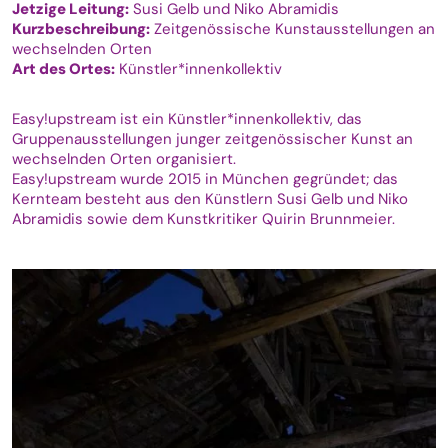
Jetzige Leitung:
Susi Gelb und Niko Abramidis
Kurzbeschreibung:
Zeitgenössische Kunstausstellungen an
wechselnden Orten
Art des Ortes:
Künstler*innenkollektiv
Easy!upstream ist ein Künstler*innenkollektiv, das
Gruppenausstellungen junger zeitgenössischer Kunst an
wechselnden Orten organisiert.
Easy!upstream wurde 2015 in München gegründet; das
Kernteam besteht aus den Künstlern
Susi Gelb
und
Niko
Abramidis
sowie dem Kunstkritiker Quirin Brunnmeier.